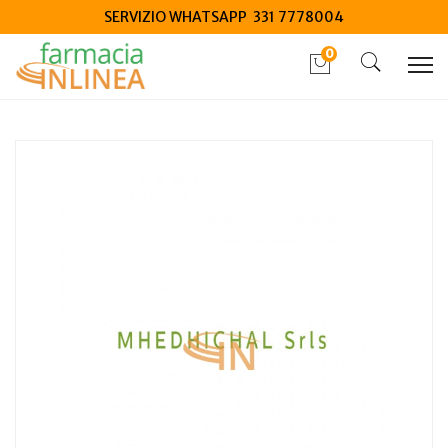
SERVIZIO WHATSAPP 331 7778004
0
Home
Catalogo
/
Integrazione alimentare
/
Integratori
Euviflor complex 10 bustine