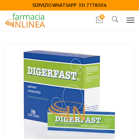
SERVIZIO WHATSAPP 331 7778004
0
Home
Catalogo
/
Integrazione alimentare
/
Integratori
Farma Derma Digerfast polvere 24 bustine monodose 2 g