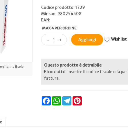
Codice prodotto: 1729
Minsan:
980254508
EAN:
MAX 4 PER ORDINE
Wishlist
-
+
Aggiungi
Questo prodotto è detraibile
 e hanno il solo
Ricordati di inserire il codice fiscale o la pa
fattura.
Facebook
WhatsApp
Telegram
Pinterest
ne