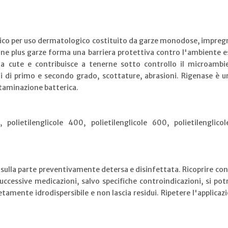
dico per uso dermatologico costituito da garze monodose, impreg
line plus garze forma una barriera protettiva contro l'ambiente 
lla cute e contribuisce a tenerne sotto controllo il microambi
ni di primo e secondo grado, scottature, abrasioni. Rigenase è 
ontaminazione batterica.
polietilenglicole 400, polietilenglicole 600, polietilenglicol
 sulla parte preventivamente detersa e disinfettata. Ricoprire con
successive medicazioni, salvo specifiche controindicazioni, si po
amente idrodispersibile e non lascia residui. Ripetere l'applicaz