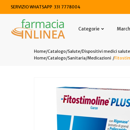
SERVIZIO WHATSAPP 331 7778004
Categorie
Marc
Home
Catalogo
/
Salute
/
Dispositivi medici salute
Home
Catalogo
/
Sanitaria
/
Medicazioni
Fitosti