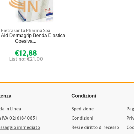
Pietrasanta Pharma Spa
 Aid Dermagrip Benda Elastica
Coesiva...
€12,88
Listino: €21,00
tenza
Condizioni
ia In Linea
Spedizione
Pag
a IVA 02161840851
Condizioni
Pri
ssaggio immediato
Resi e diritto di recesso
Coo