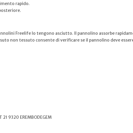
bimento rapido.
posteriore.
nnolini Freelife lo tengono asciutto. Il pannolino assorbe rapidam
tessuto non tessuto consente di verificare se il pannolino deve es
T 21 9320 EREMBODEGEM