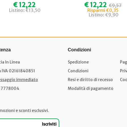
€ 12,22
€ 12,22
€9,57
Listino: €13,50
Risparmi €0,35
Listino: €9,90
tenza
Condizioni
ia In Linea
Spedizione
Pag
a IVA 02161840851
Condizioni
Pri
ssaggio immediato
Resi e diritto di recesso
Coo
17778004
Modalità di pagamento
mozioni e sconti esclusivi.
Iscriviti