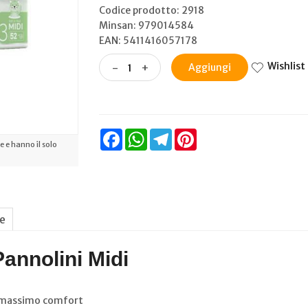
Codice prodotto: 2918
Minsan:
979014584
EAN: 5411416057178
Wishlist
-
+
Aggiungi
Facebook
WhatsApp
Telegram
Pinterest
 e hanno il solo
ne
annolini Midi
il massimo comfort