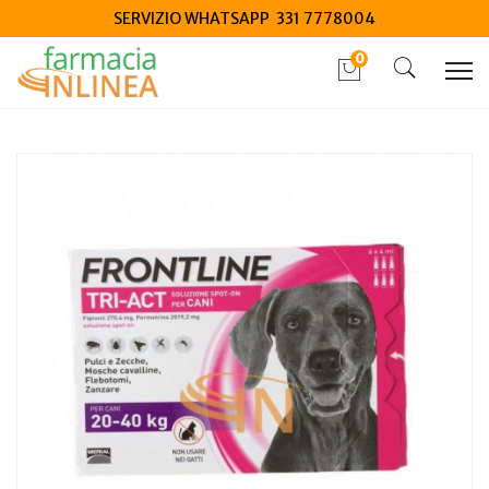
SERVIZIO WHATSAPP 331 7778004
0
Home
Catalogo
/
Animali Domestici
/
Cani
Frontline Tri-Act Anti Parassiti 6 Pipette 4ml Per Cani Dai
20 ai 40 kg