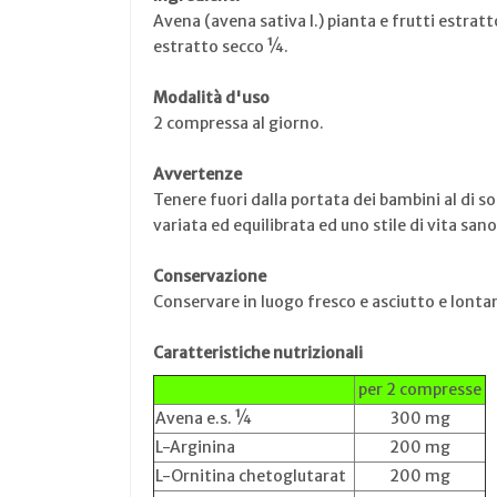
Avena (avena sativa l.) pianta e frutti estra
estratto secco ¼.
Modalità d'uso
2 compressa al giorno.
Avvertenze
Tenere fuori dalla portata dei bambini al di so
variata ed equilibrata ed uno stile di vita sa
Conservazione
Conservare in luogo fresco e asciutto e lontan
Caratteristiche nutrizionali
per 2 compresse
Avena e.s. ¼
300 mg
L-Arginina
200 mg
L-Ornitina chetoglutarat
200 mg