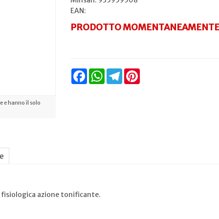
Minsan:
935959508
EAN:
PRODOTTO MOMENTANEAMENTE 
Facebook
WhatsApp
Telegram
Pinterest
 e hanno il solo
ne
fisiologica azione tonificante.