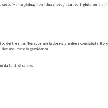
tto secco ¼; l-arginina; l-ornitina chetoglutarato; l-glutammina; 
tto dei tre anni. Non superare la dose giornaliera consigliata. Il p
no. Non assumere in gravidanza.
o da fonti di calore.