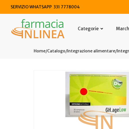
SERVIZIO WHATSAPP 331 7778004
Categorie
Marc
Home
Catalogo
/
Integrazione alimentare
/
Integr