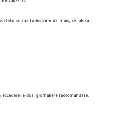
ne localizzati.
pportato su maltodestrine da mais; cellulosa
on eccedere le dosi giornaliere raccomandate.