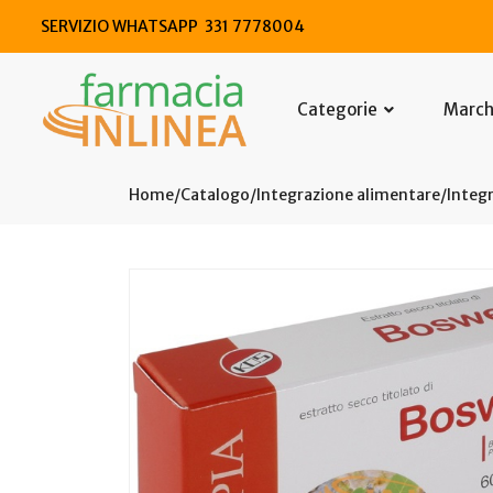
SERVIZIO WHATSAPP 331 7778004
Categorie
Marc
Home
Catalogo
/
Integrazione alimentare
/
Integr