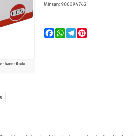
Minsan:
906094762
Facebook
WhatsApp
Telegram
Pinterest
 e hanno il solo
ne