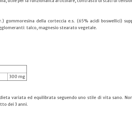
a, utile per la funzionalità articolare, contrasto di stati di tensio
r.) gommoresina della corteccia e.s. (65% acidi boswellici) su
agglomeranti: talco, magnesio stearato vegetale.
300 mg
 dieta variata ed equilibrata seguendo uno stile di vita sano. N
tto dei 3 anni.
.