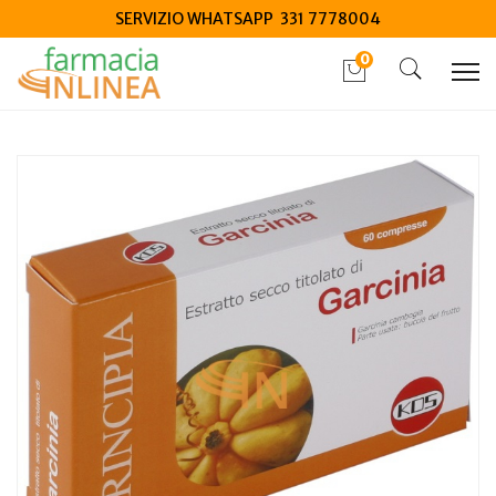
SERVIZIO WHATSAPP 331 7778004
0
Home
Catalogo
/
Integrazione alimentare
/
Integratori
Kos Garcinia estratto secco 60 compresse