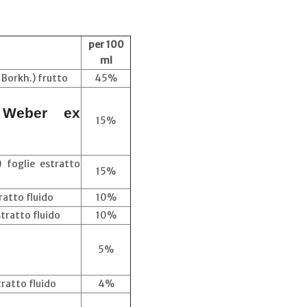
per 100
ml
Borkh.) frutto
45%
) Weber ex
15%
 foglie estratto
15%
ratto fluido
10%
stratto fluido
10%
5%
tratto fluido
4%