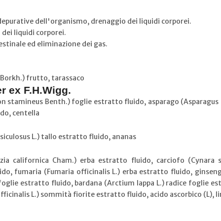
depurative dell'organismo, drenaggio dei liquidi corporei.
ei liquidi corporei.
estinale ed eliminazione dei gas.
Borkh.) frutto, tarassaco
r ex F.H.Wigg.
n stamineus Benth.) foglie estratto fluido, asparago (Asparagus off
ido, centella
iculosus L.) tallo estratto fluido, ananas
tzia californica Cham.) erba estratto fluido, carciofo (Cynara s
ido, fumaria (Fumaria officinalis L.) erba estratto fluido, ginse
foglie estratto fluido, bardana (Arctium lappa L.) radice foglie e
officinalis L.) sommità fiorite estratto fluido, acido ascorbico (L), 