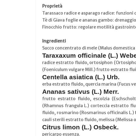
Proprietà
Tarassaco radice e asparago radice: funzioni 
Tè di Giava foglie e ananas gambo: drenaggio d
Finocchio frutto: regolare motilità gastroint
Ingredienti
Succo concentrato di mele (Malus domestica 
Taraxaxum officinale (L.) Webe
radice estratto fluido, ortosiphon (Ortosipho
(Foeniculum vulgare Mill.) frutto estratto flu
Centella asiatica (L.) Urb.
erba estratto fluido, quercia marina (Fucus ves
Ananas sativus (L.) Merr.
frutto estratto fluido, escolzia (Eschschol
(Rhamnus frangula L.) corteccia estratto flu
fluido, rosmarino (Rosmarinus officinalis L.) 
cauli sterili estratto fluido, melissa (Melissa 
Citrus limon (L.) Osbeck.
pericarpo essenza.