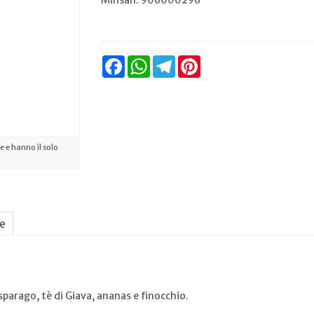
Minsan:
906000296
Facebook
WhatsApp
Telegram
Pinterest
 e hanno il solo
ne
sparago, tè di Giava, ananas e finocchio.