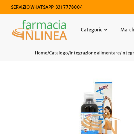
SERVIZIO WHATSAPP 331 7778004
Categorie
Marc
Home
Catalogo
/
Integrazione alimentare
/
Integr