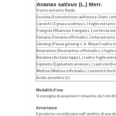
Ananas sativus (L.) Merr.
frutto estratto fluido
Escolzia (Eschscholtzia californica Cham.) er
Carciofo (Cynara scolimus L.) foglie estratto 
Frangola (Rhamnus frangula L.) corteccia est
Fumaria (Fumaria officinalis L.) erba estratto
Ginseng (Panax ginseng C.A. Meyer) radice es
Rosmarino (Rosmarinus officinalis L.) foglie 
Bardana (Arctium lappa L.) radice foglie estr
Equiseto (Equisetum arvense L.) cauli sterili 
Melissa (Melissa officinalis L.) sommità fiori
Acido ascorbico (L)
Modalità d'uso
Si consiglia di assumere 1 misurino da 5 ml di
Avvertenze
Il prodotto va utilizzato nell'ambito di una di