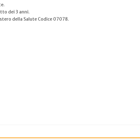
te.
tto dei 3 anni.
istero della Salute Codice 07078.
.