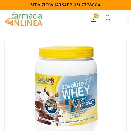
SERVIZIO WHATSAPP 331 7778004
0
Home
Catalogo
/
Integrazione alimentare
/
Integratori
Longlife absolute whey cacao 500g