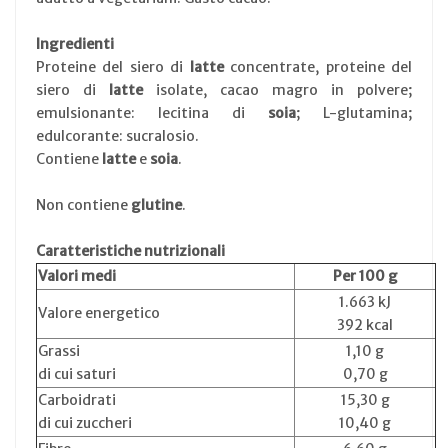
Ingredienti
Proteine del siero di
latte
concentrate, proteine del
siero di
latte
isolate, cacao magro in polvere;
emulsionante: lecitina di
soia
; L-glutamina;
edulcorante: sucralosio.
Contiene
latte
e
soia
.
Non contiene
glutine
.
Caratteristiche nutrizionali
Valori medi
Per 100 g
1.663 kJ
Valore energetico
392 kcal
Grassi
1,10 g
di cui saturi
0,70 g
Carboidrati
15,30 g
di cui zuccheri
10,40 g