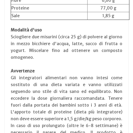
Fibre
6,60 g
Proteine
77,00 g
Sale
1,85 g
Modalità d'uso
Sciogliere due misurini (circa 25 g) di polvere al giorno
in mezzo bicchiere d'acqua, latte, succo di frutta o
yogurt. Miscelare fino ad ottenere un composto
omogeneo.
Avvertenze
Gli integratori alimentari non vanno intesi come
sostituto di una dieta variata e vanno utilizzati
seguendo uno stile di vita sano ed equilibrato. Non
eccedere la dose giornaliera raccomandata. Tenere
fuori dalla portata dei bambini sotto i 3 anni di età.
L'apporto totale di proteine (dieta più integratore)
non deve essere superiore a 1,5 g/die/kg peso corporeo.
In caso di uso prolungato (oltre le 6-8 settimane) è
necessario il parere del medico. Il prodotto è