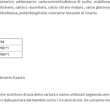
tearico; addensante: carbossimetilcellulosa di sodio; stabiliz
sglicinato, calcio L-ascorbato, calcio citrato malato, calcio glucona
lcellulosa, polietilenglicole; colorante: biossido di titanio.
tta
VNR*)
VNR*)
urante il pasto.
me sostituto di una dieta variata e vanno utilizzati seguendo uno 
 dalla portata dei bambini sotto i tre anni di età. Un consumo ecc