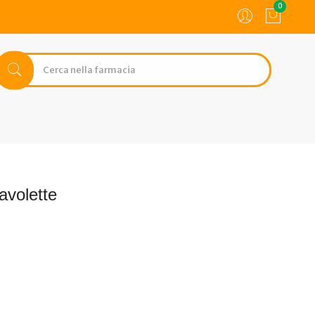
0
avolette