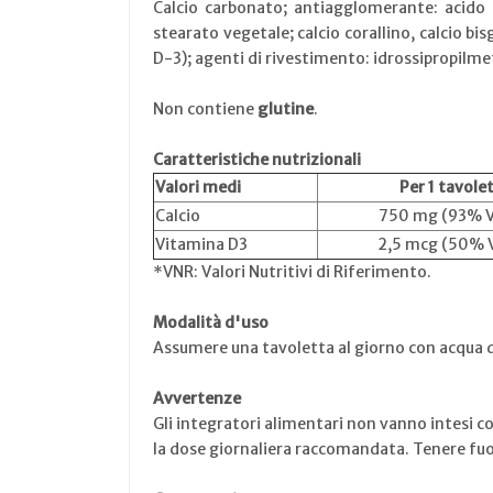
Calcio carbonato; antiagglomerante: acido s
stearato vegetale; calcio corallino, calcio bi
D-3); agenti di rivestimento: idrossipropilmeti
Non contiene
glutine
.
Caratteristiche nutrizionali
Valori medi
Per 1 tavole
Calcio
750 mg (93% 
Vitamina D3
2,5 mcg (50% 
*VNR: Valori Nutritivi di Riferimento.
Modalità d'uso
Assumere una tavoletta al giorno con acqua d
Avvertenze
Gli integratori alimentari non vanno intesi co
la dose giornaliera raccomandata. Tenere fuori