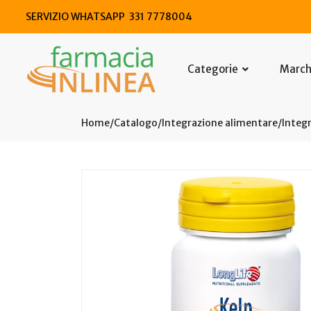
SERVIZIO WHATSAPP 331 7778004
Categorie
Marc
Home
Catalogo
/
Integrazione alimentare
/
Integr