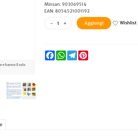
Minsan:
903069514
EAN: 8054521001192
Wishlist
-
+
Aggiungi
Facebook
WhatsApp
Telegram
Pinterest
 e hanno il solo
ne