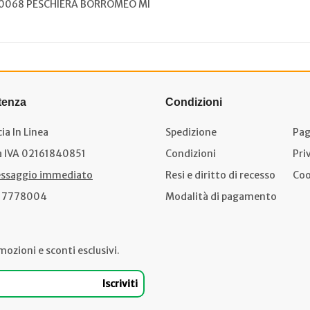
 20068 PESCHIERA BORROMEO MI
tenza
Condizioni
ia In Linea
Spedizione
Pag
a IVA 02161840851
Condizioni
Pri
ssaggio immediato
Resi e diritto di recesso
Coo
17778004
Modalità di pagamento
mozioni e sconti esclusivi.
Iscriviti