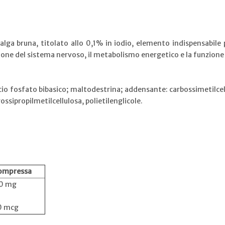
alga bruna, titolato allo 0,1% in iodio, elemento indispensabile p
unzione del sistema nervoso, il metabolismo energetico e la funzione
alcio fosfato bibasico; maltodestrina; addensante: carbossimetilc
ossipropilmetilcellulosa, polietilenglicole.
compressa
0 mg
0 mcg