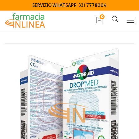
SERVIZIO WHATSAPP 331 7778004
0
Home
Catalogo
/
Salute
/
Dispositivi medici salute
Master-Aid Drop Med Medicazione Autoadesiva M
10.5x25cm 3 Pezzi