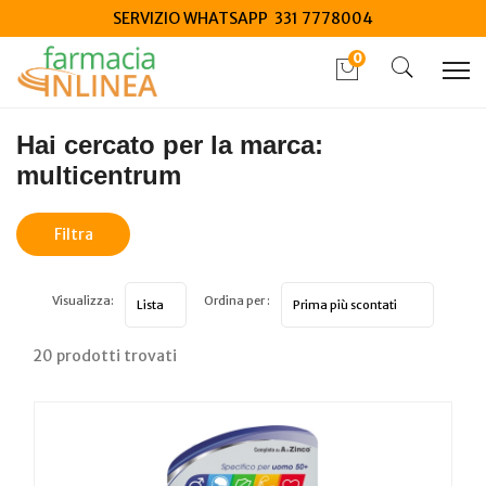
SERVIZIO WHATSAPP 331 7778004
0
Home
Marche parafarmaci
multicentrum
Hai cercato per la marca:
multicentrum
Filtra
risultati
Visualizza:
Ordina per :
20 prodotti trovati