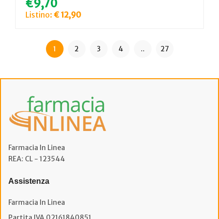
€9,70
Listino:
€ 12,90
1
2
3
4
..
27
Farmacia In Linea
REA: CL - 123544
Assistenza
Farmacia In Linea
Partita IVA 02161840851