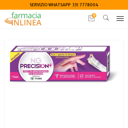
SERVIZIO WHATSAPP 331 7778004
0
Home
Catalogo
/
Mamma e bambino
/
Test gravidanza e ovulazione
Ng Precision+ Test di Gravidanza su Sangue