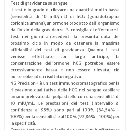
Test di gravidanza su sangue.
Il test è in grado di rilevare una quantità molto bassa
(sensibilità di 10 mIU/mL) di hCG (gonadotropina
corionica umana), un ormone prodotto dall'organismo
dall’inizio della gravidanza. Si consiglia di effettuare il
test nei giorni antecedenti la presunta data del
prossimo ciclo in modo da ottenere la massima
affidabilità del test di gravidanza. Qualora il test
venisse effettuato con largo anticipo, la
concentrazione dell’ormone hCG potrebbe essere
eccessivamente bassa e non essere rilevata, ciò
porterebbe ad un risultato negativo.
NG Precision+ è un test immunocromatografico per la
rilevazione qualitativa della hCG nel sangue capillare
umano prelevato dal polpastrello con una sensibilità di
10 mlU/mL. Le prestazioni del test (intervallo di
confidenza al 95%) sono pari al 100% (84,54% -
100%) per la sensibilità e al 100% (92,86% - 100%) per
la specificità.
Questo test rapido e facile da usare si può effettuare