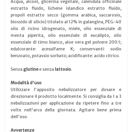
Acqua, alcool, glicerina vegetale, calendula officinale
estratto fluido, lichene islandico estratto fluido,
propoli estratto secco (gomma arabica, saccarosio,
biossido di silicio) titolato al 12% in galangina, PEG-40
olio di ricino idrogenato, miele, olio essenziale di
menta piperita, olio essenziale di eucalipto, olio
essenziale di timo bianco, aloe vera gel polvere 200:1;
edulcorante: acesulfame K; conservanti: sodio
benzoato, potassio sorbato; acidificante: acido citrico.
Senza
glutine
e senza
lattosio
.
Modalità d'uso
Utilizzare l'apposito nebulizzatore per dosare e
direzionare il prodotto localmente. Si consiglia da 1 a 3
nebulizzazioni per applicazione da ripetere fino a tre
volte nell'arco della giornata. Agitare bene prima
dell'uso.
Avvertenze