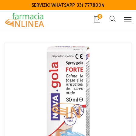
SERVIZIO WHATSAPP 331 7778004
0
Home
Catalogo
/
Salute
/
Protezione Occhi Naso Gola
Nova gola spray forte 30 ml 1 pezzo
Home
Catalogo
/
Salute
/
Dispositivi medici salute
Nova gola spray forte 30 ml 1 pezzo