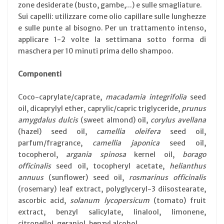
zone desiderate (busto, gambe,...) e sulle smagliature.
Sui capelli: utilizzare come olio capillare sulle lunghezze
e sulle punte al bisogno. Per un trattamento intenso,
applicare 1-2 volte la settimana sotto forma di
maschera per 10 minuti prima dello shampoo.
Componenti
Coco-caprylate/caprate,
macadamia integrifolia
seed
oil, dicaprylyl ether, caprylic/capric triglyceride,
prunus
amygdalus dulcis
(sweet almond) oil,
corylus avellana
(hazel) seed oil,
camellia oleifera
seed oil,
parfum/fragrance,
camellia japonica
seed oil,
tocopherol,
argania spinosa
kernel oil,
borago
officinalis
seed oil, tocopheryl acetate,
helianthus
annuus
(sunflower) seed oil,
rosmarinus officinalis
(rosemary) leaf extract, polyglyceryl-3 diisostearate,
ascorbic acid,
solanum lycopersicum
(tomato) fruit
extract, benzyl salicylate, linalool, limonene,
citronellol, geraniol, benzyl alcohol