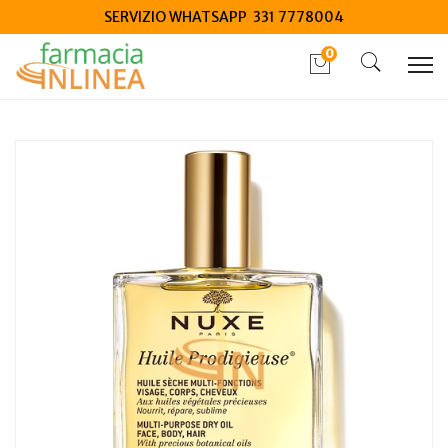
SERVIZIO WHATSAPP 331 7778004
0
Home
Catalogo
/
Cosmesi
/
Corpo
/
Corpo Unisex
Nuxe huile prodigieuse 100 ml