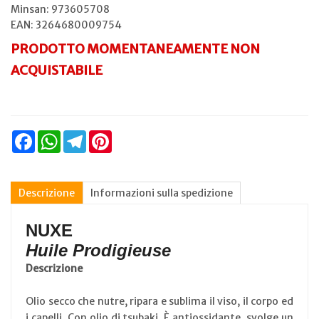
Minsan:
973605708
EAN: 3264680009754
PRODOTTO MOMENTANEAMENTE NON
ACQUISTABILE
Facebook
WhatsApp
Telegram
Pinterest
Descrizione
Informazioni sulla spedizione
NUXE
Huile Prodigieuse
Descrizione
Olio secco che nutre, ripara e sublima il viso, il corpo ed
i capelli. Con olio di tsubaki. È antiossidante, svolge un