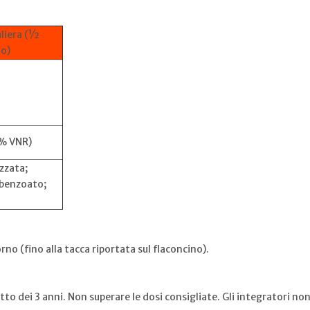
aliera (½
no)
% VNR)
zzata;
 benzoato;
rno (fino alla tacca riportata sul flaconcino).
otto dei 3 anni. Non superare le dosi consigliate. Gli integratori no