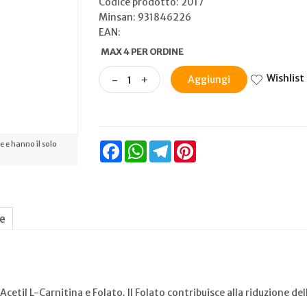
Codice prodotto: 2017
Minsan:
931846226
EAN:
MAX 4 PER ORDINE
Wishlist
-
+
Aggiungi
 e hanno il solo
Facebook
WhatsApp
Telegram
Pinterest
ne
Acetil L-Carnitina e Folato. Il Folato contribuisce alla riduzione d