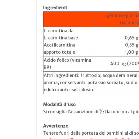
Ingredienti
per dose giorn
flaconci
L-carnitina da:
L-carnitina base
0,65 g
Acetilcarnitina
0,35 g
apporto totale
1,00 g
Acido folico (vitamina
400 µg (200
B9)
Altri ingredienti: fruttosio; acqua deminerali
aroma; conservanti: potassio sorbato, sodio
edulcorante: sucralosio.
Modalità d'uso
Si consiglia l’assunzione di ½ flaconcino al gio
Avvertenze
Tenere fuori dalla portata dei bambini al di s