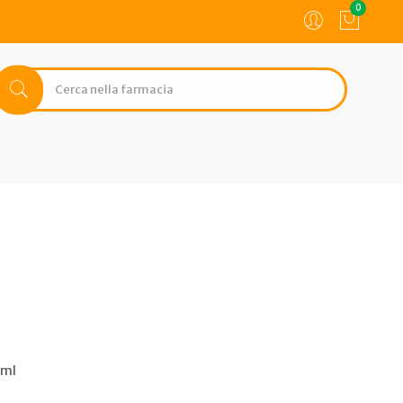
0
0ml