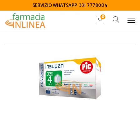
SERVIZIO WHATSAPP 331 7778004
0
Home
Catalogo
/
Elettromedicali
/
Dispositivi Glicemia
Pic Insupen Advanced Ago G32 4mm