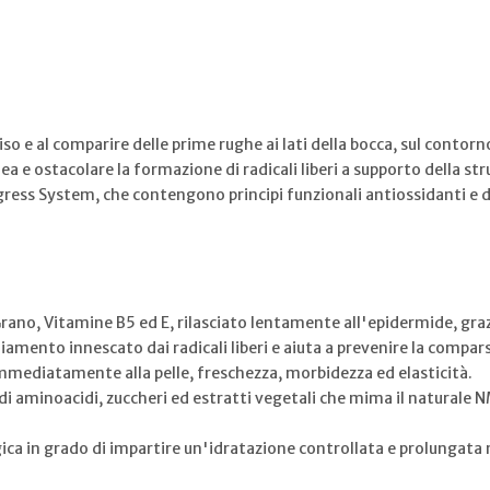
viso e al comparire delle prime rughe ai lati della bocca, sul contorn
ea e ostacolare la formazione di radicali liberi a supporto della st
ress System, che contengono principi funzionali antiossidanti e de
rano, Vitamine B5 ed E, rilasciato lentamente all'epidermide, grazie
chiamento innescato dai radicali liberi e aiuta a prevenire la compa
immediatamente alla pelle, freschezza, morbidezza ed elasticità.
di aminoacidi, zuccheri ed estratti vegetali che mima il naturale N
ica in grado di impartire un'idratazione controllata e prolungat