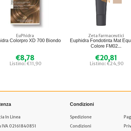
EuPhidra
Zeta Farmaceutici
idra Colorpro XD 700 Biondo
Euphidra Fondotinta Mat Equ
Colore FM02...
€8,78
€20,81
Listino: €11,90
Listino: €24,90
tenza
Condizioni
ia In Linea
Spedizione
Pag
a IVA 02161840851
Condizioni
Pri