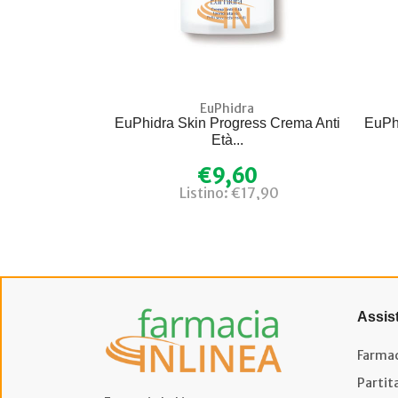
EuPhidra
EuPhidra Skin Progress Crema Anti
EuPh
Età...
€9,60
Listino: €17,90
Assis
Farmac
Partit