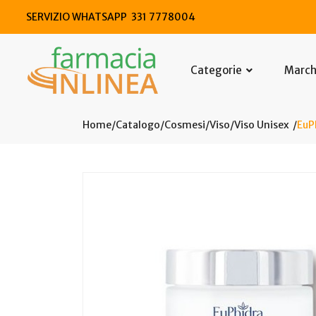
SERVIZIO WHATSAPP 331 7778004
Categorie
Marc
Home
Catalogo
/
Cosmesi
/
Viso
/
Viso Unisex
EuP