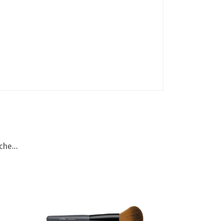
he...