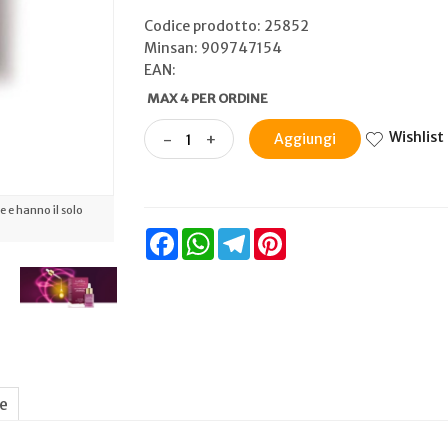
Codice prodotto: 25852
Minsan:
909747154
EAN:
MAX 4 PER ORDINE
Wishlist
-
+
Aggiungi
 e hanno il solo
Facebook
WhatsApp
Telegram
Pinterest
ne