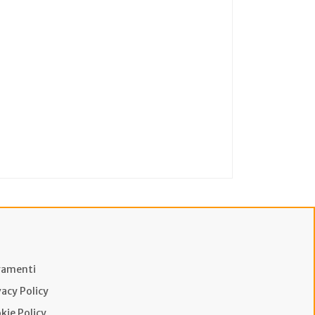
amenti
vacy Policy
kie Policy