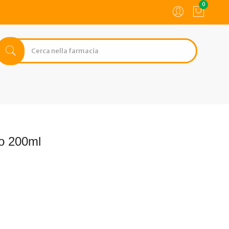
0
co 200ml