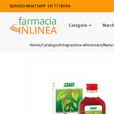
SERVIZIO WHATSAPP 331 7778004
Categorie
Marc
Home
Catalogo
/
Integrazione alimentare
/
Natura