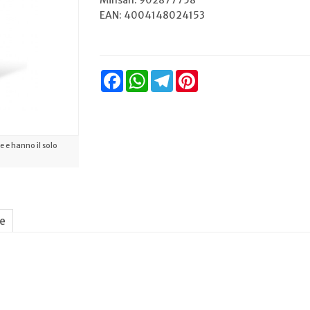
Minsan:
902877758
EAN: 4004148024153
Facebook
WhatsApp
Telegram
Pinterest
 e hanno il solo
ne