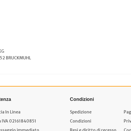
KG
052 BRUCKMUHL
tenza
Condizioni
ia In Linea
Spedizione
Pag
a IVA 02161840851
Condizioni
Pri
ssaggio immediato
Resi e diritto di recesso
Coo