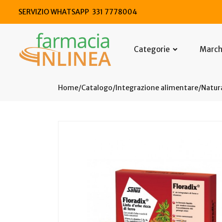
SERVIZIO WHATSAPP 331 7778004
Categorie
Marc
Home
Catalogo
/
Integrazione alimentare
/
Natura