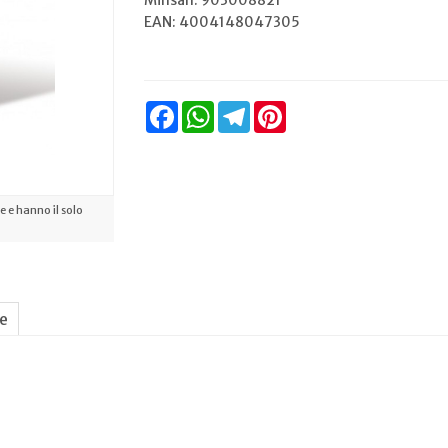
Minsan:
903008821
EAN: 4004148047305
Facebook
WhatsApp
Telegram
Pinterest
 e hanno il solo
ne