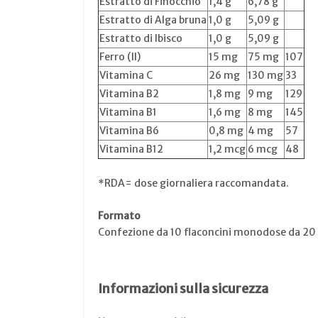
Estratto di Finocchio
1,4 g
6,78 g
Estratto di Alga bruna
1,0 g
5,09 g
Estratto di Ibisco
1,0 g
5,09 g
Ferro (II)
15 mg
75 mg
107
Vitamina C
26 mg
130 mg
33
Vitamina B2
1,8 mg
9 mg
129
Vitamina B1
1,6 mg
8 mg
145
Vitamina B6
0,8 mg
4 mg
57
Vitamina B12
1,2 mcg
6 mcg
48
*RDA= dose giornaliera raccomandata.
Formato
Confezione da 10 flaconcini monodose da 20
Informazioni sulla sicurezza