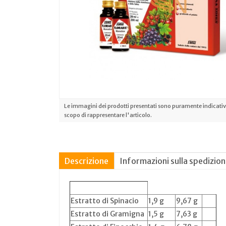
Le immagini dei prodotti presentati sono puramente indicative
scopo di rappresentare l'articolo.
Descrizione
Informazioni sulla spedizio
Estratto di Spinacio
1,9 g
9,67 g
Estratto di Gramigna
1,5 g
7,63 g