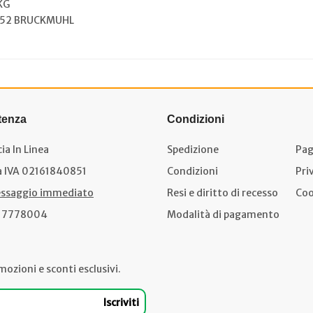
KG
052 BRUCKMUHL
tenza
Condizioni
ia In Linea
Spedizione
Pag
a IVA 02161840851
Condizioni
Pri
ssaggio immediato
Resi e diritto di recesso
Coo
17778004
Modalità di pagamento
mozioni e sconti esclusivi.
Iscriviti