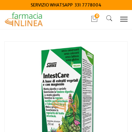
SERVIZIO WHATSAPP 331 7778004
0
Home
Catalogo
/
Integrazione alimentare
/
Naturali e Fitoterapici
Salus Haus Intestcare Liquido 250ml