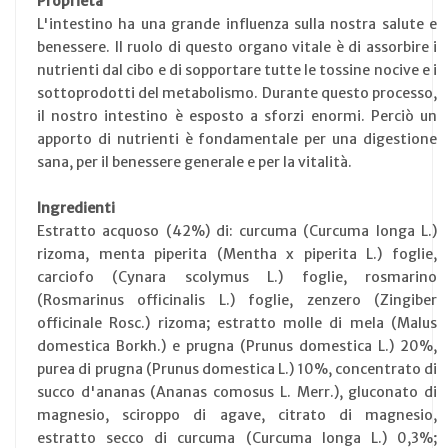
Proprietà
L'intestino ha una grande influenza sulla nostra salute e
benessere. Il ruolo di questo organo vitale è di assorbire i
nutrienti dal cibo e di sopportare tutte le tossine nocive e i
sottoprodotti del metabolismo. Durante questo processo,
il nostro intestino è esposto a sforzi enormi. Perciò un
apporto di nutrienti è fondamentale per una digestione
sana, per il benessere generale e per la vitalità.
Ingredienti
Estratto acquoso (42%) di: curcuma (Curcuma longa L.)
rizoma, menta piperita (Mentha x piperita L.) foglie,
carciofo (Cynara scolymus L.) foglie, rosmarino
(Rosmarinus officinalis L.) foglie, zenzero (Zingiber
officinale Rosc.) rizoma; estratto molle di mela (Malus
domestica Borkh.) e prugna (Prunus domestica L.) 20%,
purea di prugna (Prunus domestica L.) 10%, concentrato di
succo d'ananas (Ananas comosus L. Merr.), gluconato di
magnesio, sciroppo di agave, citrato di magnesio,
estratto secco di curcuma (Curcuma longa L.) 0,3%;