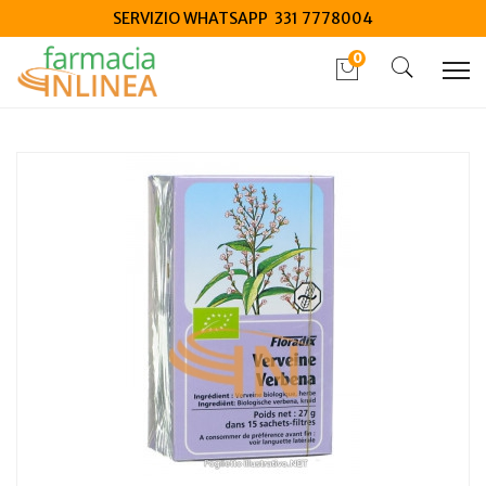
SERVIZIO WHATSAPP 331 7778004
0
Home
Catalogo
/
Integrazione alimentare
/
Tisane
Salus Verbena tisana 15 filtri