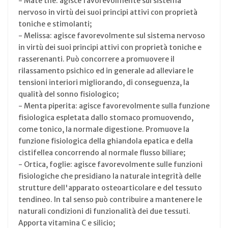
- Mate the: agisce favorevolmente sul sistema
nervoso in virtù dei suoi principi attivi con proprietà
toniche e stimolanti;
- Melissa: agisce favorevolmente sul sistema nervoso
in virtù dei suoi principi attivi con proprietà toniche e
rasserenanti. Può concorrere a promuovere il
rilassamento psichico ed in generale ad alleviare le
tensioni interiori migliorando, di conseguenza, la
qualità del sonno fisiologico;
- Menta piperita: agisce favorevolmente sulla funzione
fisiologica espletata dallo stomaco promuovendo,
come tonico, la normale digestione. Promuove la
funzione fisiologica della ghiandola epatica e della
cistifellea concorrendo al normale flusso biliare;
- Ortica, foglie: agisce favorevolmente sulle funzioni
fisiologiche che presidiano la naturale integrità delle
strutture dell'apparato osteoarticolare e del tessuto
tendineo. In tal senso può contribuire a mantenere le
naturali condizioni di funzionalità dei due tessuti.
Apporta vitamina C e silicio;