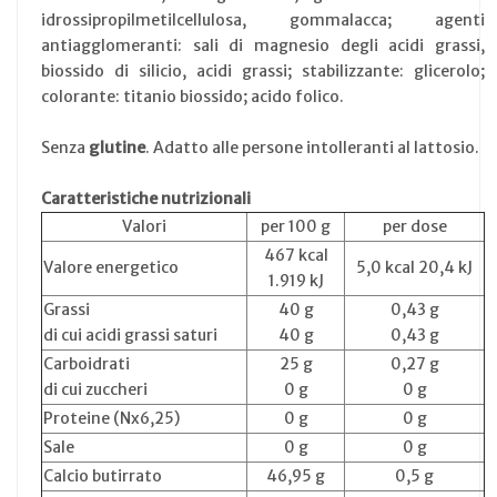
idrossipropilmetilcellulosa, gommalacca; agenti
antiagglomeranti: sali di magnesio degli acidi grassi,
biossido di silicio, acidi grassi; stabilizzante: glicerolo;
colorante: titanio biossido; acido folico.
Senza
glutine
. Adatto alle persone intolleranti al lattosio.
Caratteristiche nutrizionali
Valori
per 100 g
per dose
467 kcal
Valore energetico
5,0 kcal 20,4 kJ
1.919 kJ
Grassi
40 g
0,43 g
di cui acidi grassi saturi
40 g
0,43 g
Carboidrati
25 g
0,27 g
di cui zuccheri
0 g
0 g
Proteine (Nx6,25)
0 g
0 g
Sale
0 g
0 g
Calcio butirrato
46,95 g
0,5 g