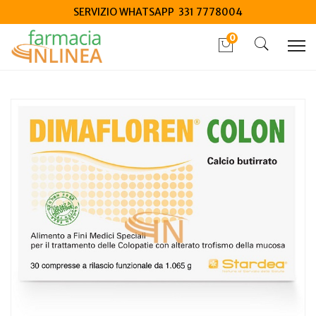
SERVIZIO WHATSAPP 331 7778004
0
Home
Catalogo
/
Integrazione alimentare
/
Integratori
Stardea Dimafloren Colon 30 Compresse