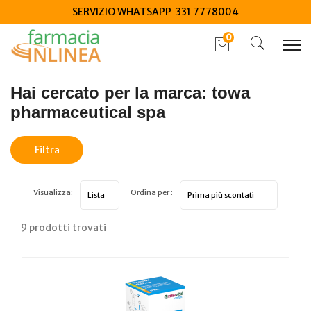
SERVIZIO WHATSAPP 331 7778004
0
Home
Marche parafarmaci
towa pharmaceutical spa
Hai cercato per la marca: towa
pharmaceutical spa
Filtra
risultati
Visualizza:
Ordina per :
9 prodotti trovati