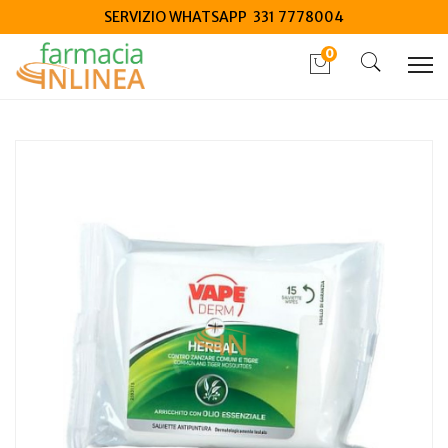
SERVIZIO WHATSAPP 331 7778004
0
Home
Catalogo
/
Protezione infestanti
/
Insetti
Vape derm herbal antipuntura salviette 15 pezzi