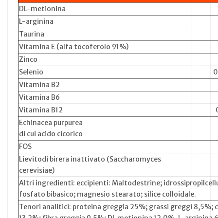
DL-metionina
L-arginina
Taurina
Vitamina E (alfa tocoferolo 91%)
Zinco
Selenio
0
Vitamina B2
Vitamina B6
Vitamina B12
Echinacea purpurea
di cui acido cicorico
FOS
Lievitodi birera inattivato (Saccharomyces
cerevisiae)
Altri ingredienti: eccipienti: Maltodestrine; idrossipropilcell
fosfato bibasico; magnesio stearato; silice colloidale.
Tenori analitici: proteina greggia 25%; grassi greggi 8,5%; 
13,2%; fibra greggia 9,5%; DL metionina 12,0%, L-arginina 