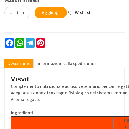
MAX 4 PER ORDINE
Wishlist
-
+
Aggiungi
Facebook
WhatsApp
Telegram
Pinterest
Descrizione
Informazioni sulla spedizione
Visvit
Complemento nutrizionale ad uso veterinario per cani e gatt
adeguata azione di sostegno fisiologico del sistema immuni
Aroma fegato.
Ingredienti
nu
ma