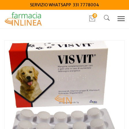
SERVIZIO WHATSAPP 331 7778004
0
Home
Catalogo
/
Animali Domestici
/
Cani
Visvit 30 Compresse
Home
Catalogo
/
Animali Domestici
/
Gatti
Visvit 30 Compresse