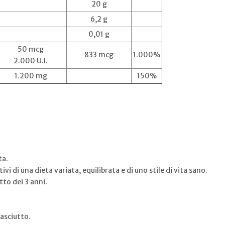
20 g
6,2 g
0,01 g
50 mcg
833 mcg
1.000%
2.000 U.I.
1.200 mg
150%
ta.
i di una dieta variata, equilibrata e di uno stile di vita sano.
tto dei 3 anni.
 asciutto.