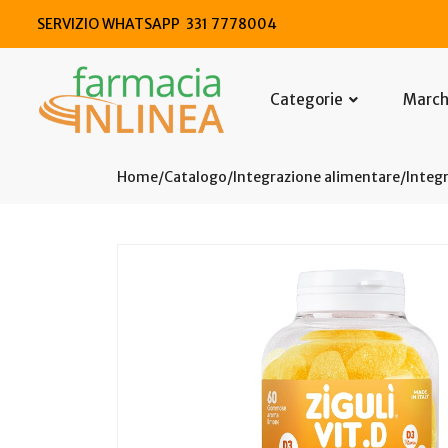
SERVIZIO WHATSAPP 331 7778004
Categorie
Marc
Home
Catalogo
/
Integrazione alimentare
/
Integr