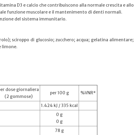
tamina D3 e calcio che contribuiscono alla normale crescita e allo 
ale funzione muscolare e il mantenimento di denti normali.
funzione del sistema immunitario.
olo); sciroppo di glucosio; zucchero; acqua; gelatina alimentare; c
e limone.
er dose giornaliera
per 100 g
%VNR*
(2 gommose)
1.424 kJ / 335 kcal
0 g
0 g
78 g