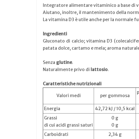
Integratore alimentare vitaminico a base di vi
Aiutano, inoltre, il mantenimento della norm
La vitamina D3 è utile anche per la normale 
Ingredienti
Gluconato di calcio; vitamina D3 (colecalcifer
patata dolce, cartamo e mela; aroma natural
Senza
glutine
.
Naturalmente privo di
lattosio
.
Caratteristiche nutrizionali
p
Valori medi
per gommosa
Energia
42,72 kJ / 10,5 kcal
Grassi
0 g
di cui acidi grassi saturi
0 g
Carboidrati
2,34 g