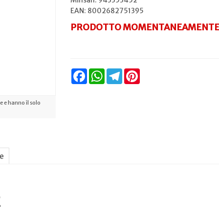
Minsan:
943353452
EAN: 8002682751395
PRODOTTO MOMENTANEAMENTE 
Facebook
WhatsApp
Telegram
Pinterest
 e hanno il solo
ne
E