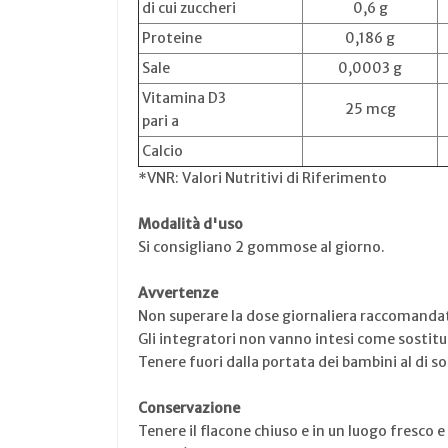
di cui zuccheri
0,6 g
Proteine
0,186 g
Sale
0,0003 g
Vitamina D3
25 mcg
pari a
Calcio
*VNR: Valori Nutritivi di Riferimento
Modalità d'uso
Si consigliano 2 gommose al giorno.
Avvertenze
Non superare la dose giornaliera raccomanda
Gli integratori non vanno intesi come sostitutiv
Tenere fuori dalla portata dei bambini al di so
Conservazione
Tenere il flacone chiuso e in un luogo fresco e