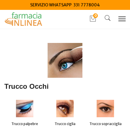
SERVIZIO WHATSAPP 331 7778004
0
Home
Categorie
Cosmesi
Trucco
/ Trucco Occhi
Trucco Occhi
Trucco palpebre
Trucco ciglia
Trucco sopracciglia