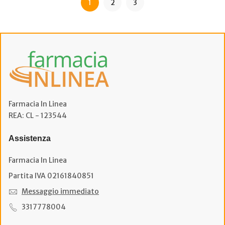
1
2
3
Farmacia In Linea
REA: CL - 123544
Assistenza
Farmacia In Linea
Partita IVA 02161840851
Messaggio immediato
3317778004