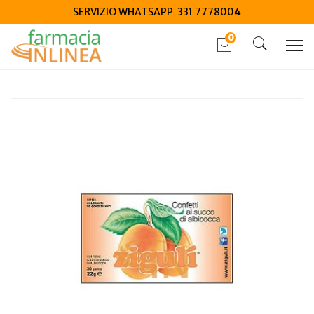
SERVIZIO WHATSAPP 331 7778004
0
Home
Catalogo
/
Alimenti speciali
/
Caramelle
Ziguli Albicocca 36 Palline