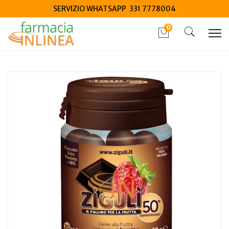
SERVIZIO WHATSAPP 331 7778004
0
Home
Catalogo
/
Alimenti speciali
/
Caramelle
Ziguli gusto fragola e cioccolato fondente 60% 20
confetti 60 g