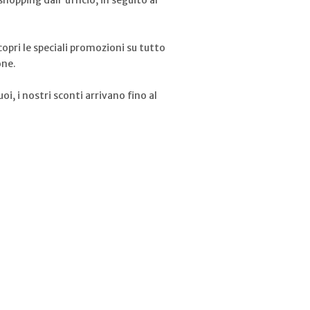
hopping dall'ufficio, in seguito al
copri le speciali promozioni su tutto
one.
oi, i nostri sconti arrivano fino al