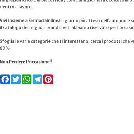
ringraziamento
e al Black Friday come una giornata dedicata allo s
rientro a lavoro.
Vivi insieme a Farmaciainlinea
il giorno più atteso dell’autunno e s
il catalogo dei migliori brand che ti abbiamo riservato per l’occasi
Sfoglia le varie categorie che ti interessano, cerca i prodotti che vu
60%
Non Perdere l'occasione!!
Facebook
Twitter
WhatsApp
Telegram
Pinterest