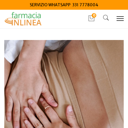
SERVIZIO WHATSAPP 331 7778004
0
Home
Blog
Salute generale
Dolori mestruali: