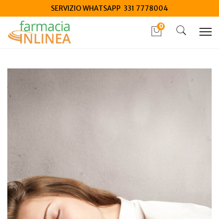
SERVIZIO WHATSAPP 331 7778004
0
Home
Blog
Salute generale
Integratori energetici per ridurre la stanchezza: quale
scegliere?