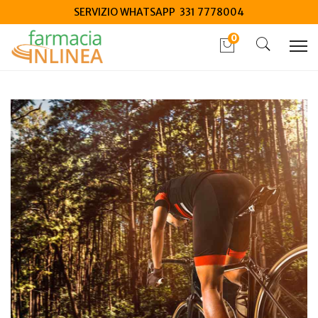
SERVIZIO WHATSAPP 331 7778004
0
Home
Blog
Salute generale
Sport e integratori: cosa sapere e quali scegliere