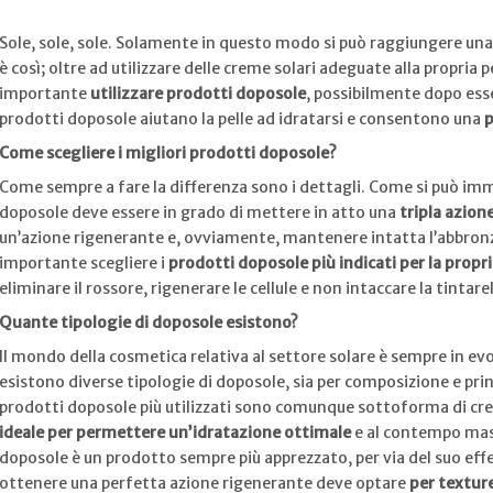
Sole, sole, sole. Solamente in questo modo si può raggiungere una
è così; oltre ad utilizzare delle creme solari adeguate alla propria 
importante
utilizzare prodotti doposole
, possibilmente dopo esse
prodotti doposole aiutano la pelle ad idratarsi e consentono una
p
Come scegliere i migliori prodotti doposole?
Come sempre a fare la differenza sono i dettagli. Come si può im
doposole deve essere in grado di mettere in atto una
tripla azion
un’azione rigenerante e, ovviamente, mantenere intatta l’abbron
importante scegliere i
prodotti doposole più indicati per la propri
eliminare il rossore, rigenerare le cellule e non intaccare la tintarel
Quante tipologie di doposole esistono?
Il mondo della cosmetica relativa al settore solare è sempre in ev
esistono diverse tipologie di doposole, sia per composizione e princi
prodotti doposole più utilizzati sono comunque sottoforma di c
ideale per permettere un’idratazione ottimale
e al contempo massa
doposole è un prodotto sempre più apprezzato, per via del suo effe
ottenere una perfetta azione rigenerante deve optare
per textur