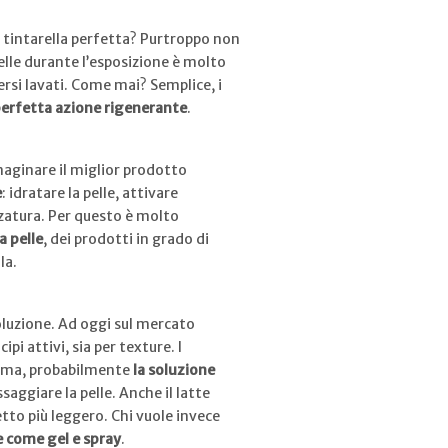
 tintarella perfetta? Purtroppo non
pelle durante l’esposizione è molto
rsi lavati. Come mai? Semplice, i
erfetta azione rigenerante
.
maginare il miglior prodotto
e
: idratare la pelle, attivare
zatura. Per questo è molto
a pelle
, dei prodotti in grado di
la.
oluzione. Ad oggi sul mercato
pi attivi, sia per texture. I
rema, probabilmente
la soluzione
ggiare la pelle. Anche il latte
tto più leggero. Chi vuole invece
e come gel e spray
.