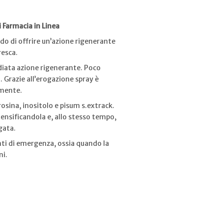
i Farmacia in Linea
o di offrire un’azione rigenerante
resca.
diata azione rigenerante. Poco
. Grazie all’erogazione spray è
emente.
osina, inositolo e pisum s.extrack.
tensificandola e, allo stesso tempo,
ngata.
nti di emergenza, ossia quando la
ni.