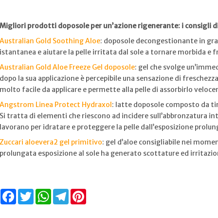
Migliori prodotti doposole per un’azione rigenerante: i consigli d
Australian Gold Soothing Aloe
: doposole decongestionante in grad
istantanea e aiutare la pelle irritata dal sole a tornare morbida e f
Australian Gold Aloe Freeze Gel doposole
: gel che svolge un’imme
dopo la sua applicazione è percepibile una sensazione di freschezza
molto facile da applicare e permette alla pelle di assorbirlo veloc
Angstrom Linea Protect Hydraxol
: latte doposole composto da tir
Si tratta di elementi che riescono ad incidere sull’abbronzatura in
lavorano per idratare e proteggere la pelle dall’esposizione prolu
Zuccari aloevera2 gel primitivo
: gel d’aloe consigliabile nei mome
prolungata esposizione al sole ha generato scottature ed irritazio
Facebook
Twitter
WhatsApp
Telegram
Pinterest